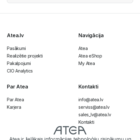
Atea.lv
Navigācija
Pasākumi
Atea
Realizētie projekti
Atea eShop
Pakalpojumi
My Atea
CIO Analytics
Par Atea
Kontakti
Par Atea
info@atea.lv
Karjera
serviss@atea.lv
sales_lv@atea.lv
Kontakti
Atea ir lielākais informācijas tehnoloģiju risinājumu un