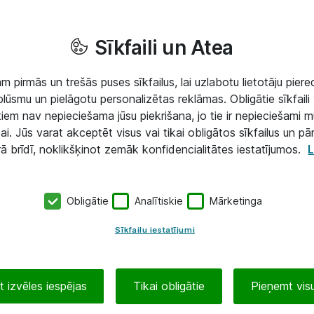
Sīkfaili un Atea
 pirmās un trešās puses sīkfailus, lai uzlabotu lietotāju piered
lūsmu un pielāgotu personalizētas reklāmas. Obligātie sīkfaili 
 tiem nav nepieciešama jūsu piekrišana, jo tie ir nepieciešami 
ai. Jūs varat akceptēt visus vai tikai obligātos sīkfailus un pā
rā brīdī, noklikšķinot zemāk konfidencialitātes iestatījumos.
L
Obligātie
Analītiskie
Mārketinga
Sīkfailu iestatījumi
 izvēles iespējas
Tikai obligātie
Pieņemt visu