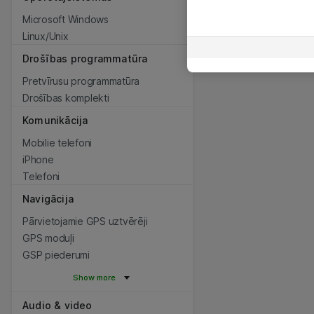
Microsoft Windows
Linux/Unix
Drošības programmatūra
Pretvīrusu programmatūra
Drošības komplekti
Komunikācija
Mobilie telefoni
iPhone
Telefoni
Navigācija
Pārvietojamie GPS uztvērēji
GPS moduļi
GSP piederumi
Show more
Audio & video