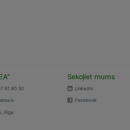
EA”
Sekojiet mums
67 81 90 50
LinkedIn
tea.lv
Facebook
5, Rīga