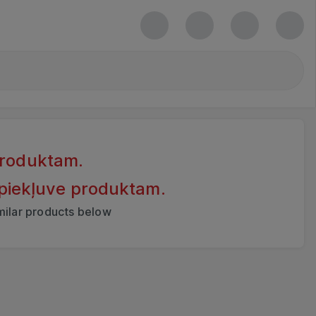
produktam.
 piekļuve produktam.
imilar products below