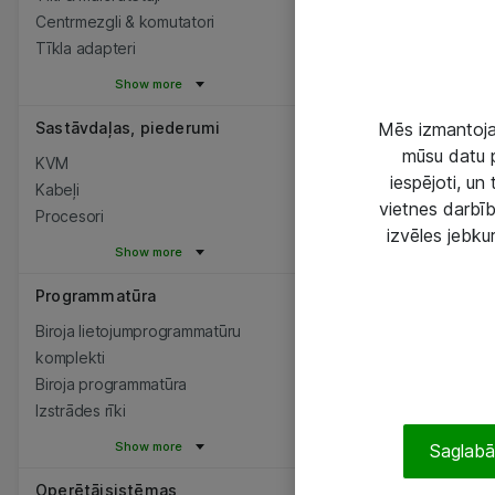
Centrmezgli & komutatori
Tīkla adapteri
Show more
Sastāvdaļas, piederumi
Mēs izmantojam
mūsu datu p
KVM
iespējoti, un
Kabeļi
vietnes darbīb
Procesori
izvēles jebku
Show more
Programmatūra
Biroja lietojumprogrammatūru
komplekti
Biroja programmatūra
Izstrādes rīki
Show more
Saglabāt
Operētājsistēmas