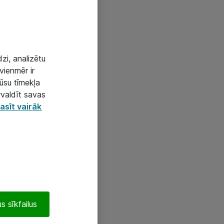
zi, analizētu
vienmēr ir
mūsu tīmekļa
rvaldīt savas
asīt vairāk
s sīkfailus