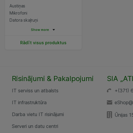
Austiņas
Mikrofoni
Datora skaļruņi
Show more
Rādīt visus produktus
Risinājumi & Pakalpojumi
SIA „AT
IT serviss un atbalsts
+(371) 
IT infrastruktūra
eShop@a
Darba vietu IT risinājumi
Ūnijas 1
Serveri un datu centri