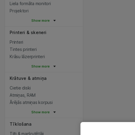
Liela formāta monitori
Projektori
Show more
Printeri & skeneri
Printeri
Tintes printeri
Krāsu lāzerprinteri
Show more
Krātuve & atmiņa
Cietie diski
Atmiņas, RAM
Ārējās atmiņas korpusi
Show more
Tīklošana
Tilti & maršrutētāji