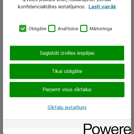
Darba vietu IT risinājumi
konfidencialitātes iestatījumos.
Lasīt vairāk
Serveri un datu centri
Obligātie
Analītiskie
Mārketinga
SIA „ATEA”
+(371) 67 81 90 50
Saglabāt izvēles iespējas
eShop@atea.lv
Ūnijas 15, Rīga
Tikai obligātie
Sekojiet mums
Pieņemt visus sīkfailus
LinkedIn
Sīkfailu iestatījumi
Facebook
Par Atea