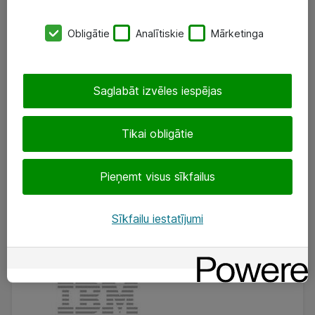
Obligātie
Analītiskie
Mārketinga
Saglabāt izvēles iespējas
Tikai obligātie
Pieņemt visus sīkfailus
Sīkfailu iestatījumi