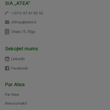
SIA „ATEA”
+(371) 67 81 90 50
eShop@atea.lv
Ūnijas 15, Rīga
Sekojiet mums
LinkedIn
Facebook
Par Atea
Par Atea
Atea kontakti