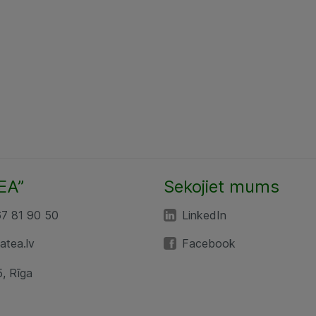
EA”
Sekojiet mums
67 81 90 50
LinkedIn
tea.lv
Facebook
5, Rīga