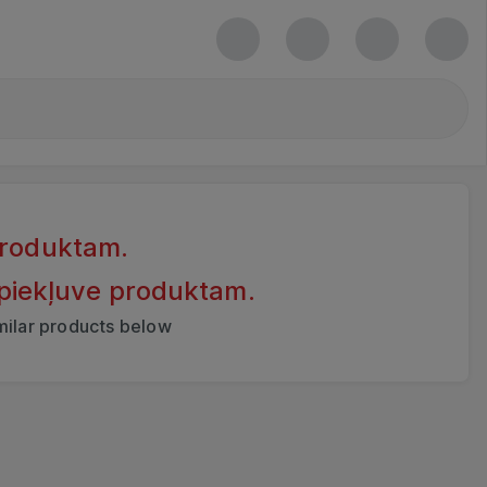
produktam.
 piekļuve produktam.
imilar products below