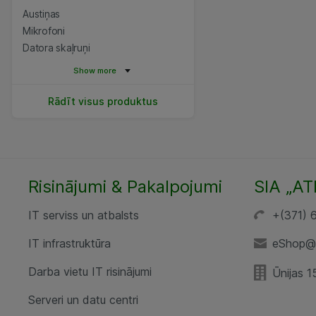
Austiņas
Mikrofoni
Datora skaļruņi
Show more
Rādīt visus produktus
Risinājumi & Pakalpojumi
SIA „AT
IT serviss un atbalsts
+(371) 
IT infrastruktūra
eShop@a
Darba vietu IT risinājumi
Ūnijas 1
Serveri un datu centri