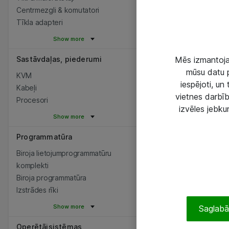
Centrmezgli & komutatori
Tīkla adapteri
Show more
Sastāvdaļas, piederumi
Mēs izmantojam
mūsu datu p
KVM
iespējoti, un
Kabeļi
vietnes darbīb
Procesori
izvēles jebku
Show more
Programmatūra
Biroja lietojumprogrammatūru
komplekti
Biroja programmatūra
Izstrādes rīki
Show more
Saglabāt
Operētājsistēmas