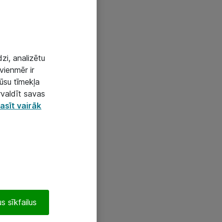
zi, analizētu
vienmēr ir
mūsu tīmekļa
rvaldīt savas
asīt vairāk
s sīkfailus