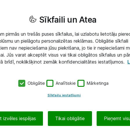
Sīkfaili un Atea
 pirmās un trešās puses sīkfailus, lai uzlabotu lietotāju piered
lūsmu un pielāgotu personalizētas reklāmas. Obligātie sīkfaili 
 tiem nav nepieciešama jūsu piekrišana, jo tie ir nepieciešami 
ai. Jūs varat akceptēt visus vai tikai obligātos sīkfailus un pā
rā brīdī, noklikšķinot zemāk konfidencialitātes iestatījumos.
L
Obligātie
Analītiskie
Mārketinga
Sīkfailu iestatījumi
 izvēles iespējas
Tikai obligātie
Pieņemt visu