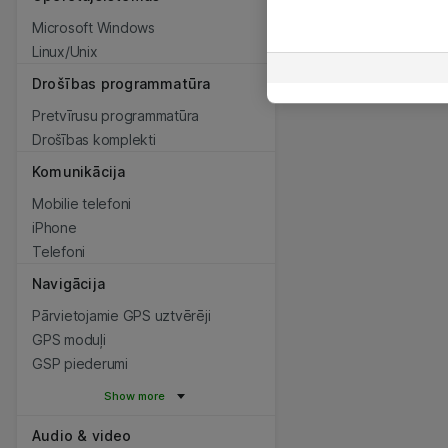
Microsoft Windows
Linux/Unix
Drošības programmatūra
Pretvīrusu programmatūra
Drošības komplekti
Komunikācija
Mobilie telefoni
iPhone
Telefoni
Navigācija
Pārvietojamie GPS uztvērēji
GPS moduļi
GSP piederumi
Show more
Audio & video