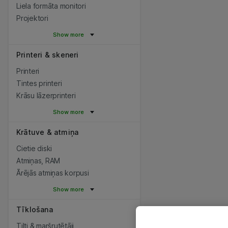
Liela formāta monitori
Projektori
Show more
Printeri & skeneri
Printeri
Tintes printeri
Krāsu lāzerprinteri
Show more
Krātuve & atmiņa
Cietie diski
Atmiņas, RAM
Ārējās atmiņas korpusi
Show more
Tīklošana
Tilti & maršrutētāji