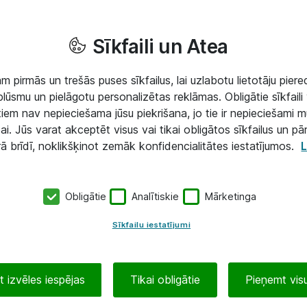
Sīkfaili un Atea
 pirmās un trešās puses sīkfailus, lai uzlabotu lietotāju piered
lūsmu un pielāgotu personalizētas reklāmas. Obligātie sīkfaili 
 tiem nav nepieciešama jūsu piekrišana, jo tie ir nepieciešami 
ai. Jūs varat akceptēt visus vai tikai obligātos sīkfailus un pā
rā brīdī, noklikšķinot zemāk konfidencialitātes iestatījumos.
L
Obligātie
Analītiskie
Mārketinga
Sīkfailu iestatījumi
 izvēles iespējas
Tikai obligātie
Pieņemt visu