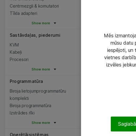
Centrmezgli & komutatori
Tīkla adapteri
Show more
Sastāvdaļas, piederumi
Mēs izmantojam
mūsu datu p
KVM
iespējoti, un
Kabeļi
vietnes darbīb
Procesori
izvēles jebku
Show more
Programmatūra
Biroja lietojumprogrammatūru
komplekti
Biroja programmatūra
Izstrādes rīki
Show more
Saglabāt
Operētājsistēmas