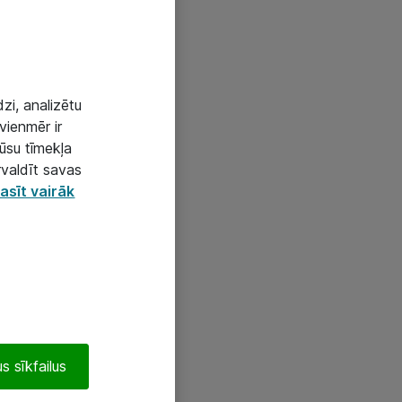
zi, analizētu
vienmēr ir
mūsu tīmekļa
rvaldīt savas
asīt vairāk
s sīkfailus