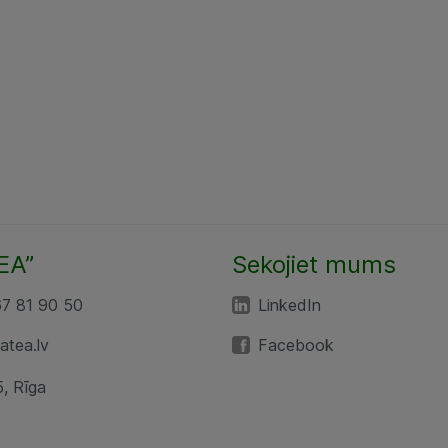
EA”
Sekojiet mums
67 81 90 50
LinkedIn
tea.lv
Facebook
5, Rīga