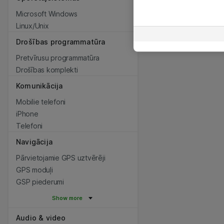
Microsoft Windows
Linux/Unix
Drošības programmatūra
Pretvīrusu programmatūra
Drošības komplekti
Komunikācija
Mobilie telefoni
iPhone
Telefoni
Navigācija
Pārvietojamie GPS uztvērēji
GPS moduļi
GSP piederumi
Show more
Audio & video