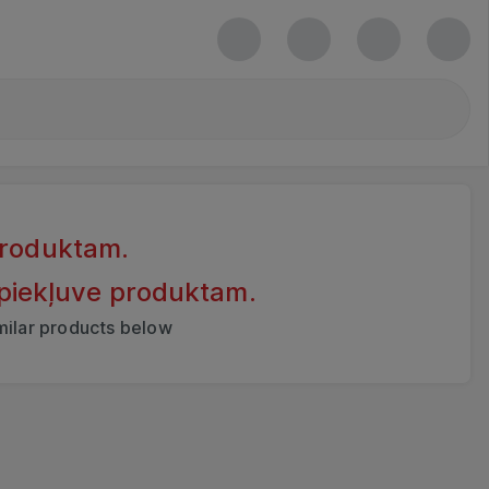
produktam.
 piekļuve produktam.
imilar products below