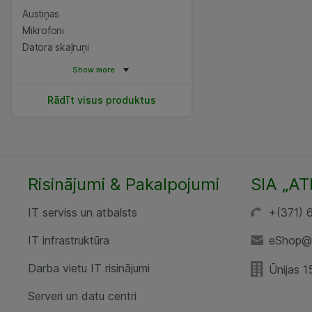
Austiņas
Mikrofoni
Datora skaļruņi
Show more
Rādīt visus produktus
Risinājumi & Pakalpojumi
SIA „AT
IT serviss un atbalsts
+(371) 
IT infrastruktūra
eShop@a
Darba vietu IT risinājumi
Ūnijas 1
Serveri un datu centri