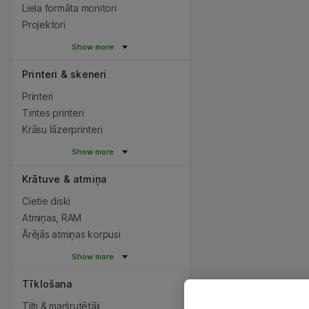
Liela formāta monitori
Projektori
Show more
Printeri & skeneri
Printeri
Tintes printeri
Krāsu lāzerprinteri
Show more
Krātuve & atmiņa
Cietie diski
Atmiņas, RAM
Ārējās atmiņas korpusi
Show more
Tīklošana
Tilti & maršrutētāji