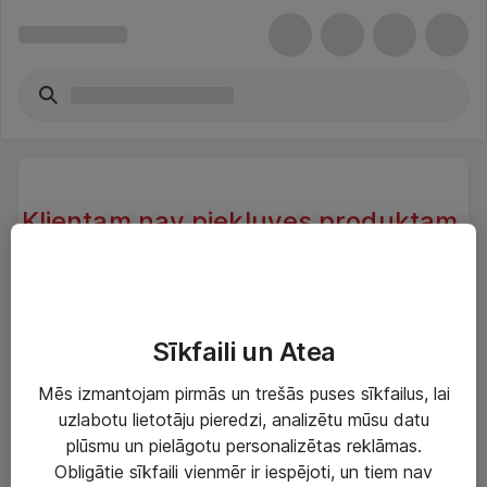
Klientam nav piekļuves produktam.
Klientam, kas atrodas sistēmā nav
piekļuve produktam.
Try another search or take a look at our similar
Sīkfaili un Atea
products below
Mēs izmantojam pirmās un trešās puses sīkfailus, lai
uzlabotu lietotāju pieredzi, analizētu mūsu datu
plūsmu un pielāgotu personalizētas reklāmas.
Obligātie sīkfaili vienmēr ir iespējoti, un tiem nav