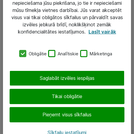
nepieciešama jūsu piekrišana, jo tie ir nepieciešami
mūsu tīmekļa vietnes darbībai. Jūs varat akceptēt
visus vai tikai obligātos sīkfailus un pārvaldīt savas
Risinājumi & Pakalpojumi
izvēles jebkurā brīdī, noklikšķinot zemāk
IT serviss un atbalsts
konfidencialitātes iestatījumos.
Lasīt vairāk
IT infrastruktūra
Darba vietu IT risinājumi
Obligātie
Analītiskie
Mārketinga
Serveri un datu centri
Saglabāt izvēles iespējas
SIA „ATEA”
+(371) 67 81 90 50
Tikai obligātie
eShop@atea.lv
Pieņemt visus sīkfailus
Ūnijas 15, Rīga
Sīkfailu iestatījumi