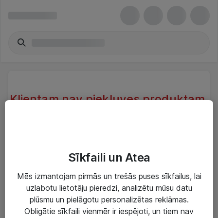
Klientam nav piekļuves produktam.
Klientam, kas atrodas sistēmā nav
piekļuve produktam.
Try another search or take a look at our similar
Sīkfaili un Atea
products below
Mēs izmantojam pirmās un trešās puses sīkfailus, lai
uzlabotu lietotāju pieredzi, analizētu mūsu datu
plūsmu un pielāgotu personalizētas reklāmas.
Obligātie sīkfaili vienmēr ir iespējoti, un tiem nav