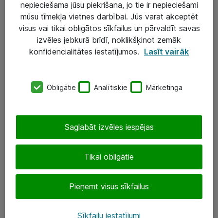
nepieciešama jūsu piekrišana, jo tie ir nepieciešami
mūsu tīmekļa vietnes darbībai. Jūs varat akceptēt
visus vai tikai obligātos sīkfailus un pārvaldīt savas
Risinājumi & Pakalpojumi
izvēles jebkurā brīdī, noklikšķinot zemāk
IT serviss un atbalsts
konfidencialitātes iestatījumos.
Lasīt vairāk
IT infrastruktūra
Darba vietu IT risinājumi
Obligātie
Analītiskie
Mārketinga
Serveri un datu centri
Saglabāt izvēles iespējas
SIA „ATEA”
+(371) 67 81 90 50
Tikai obligātie
eShop@atea.lv
Pieņemt visus sīkfailus
Ūnijas 15, Rīga
Sīkfailu iestatījumi