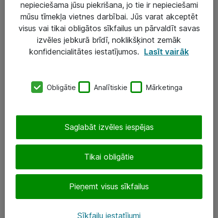
nepieciešama jūsu piekrišana, jo tie ir nepieciešami
mūsu tīmekļa vietnes darbībai. Jūs varat akceptēt
visus vai tikai obligātos sīkfailus un pārvaldīt savas
Risinājumi & Pakalpojumi
izvēles jebkurā brīdī, noklikšķinot zemāk
IT serviss un atbalsts
konfidencialitātes iestatījumos.
Lasīt vairāk
IT infrastruktūra
Darba vietu IT risinājumi
Obligātie
Analītiskie
Mārketinga
Serveri un datu centri
Saglabāt izvēles iespējas
SIA „ATEA”
+(371) 67 81 90 50
Tikai obligātie
eShop@atea.lv
Pieņemt visus sīkfailus
Ūnijas 15, Rīga
Sīkfailu iestatījumi