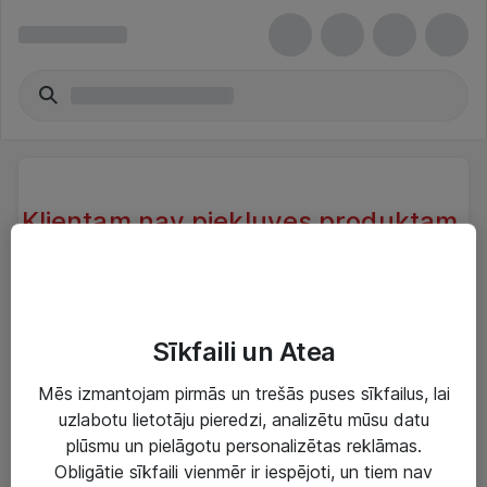
Klientam nav piekļuves produktam.
Klientam, kas atrodas sistēmā nav
piekļuve produktam.
Try another search or take a look at our similar
Sīkfaili un Atea
products below
Mēs izmantojam pirmās un trešās puses sīkfailus, lai
uzlabotu lietotāju pieredzi, analizētu mūsu datu
plūsmu un pielāgotu personalizētas reklāmas.
Obligātie sīkfaili vienmēr ir iespējoti, un tiem nav