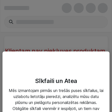
Klientam nav piekļuves produktam.
Klientam, kas atrodas sistēmā nav
piekļuve produktam.
Try another search or take a look at our similar
Sīkfaili un Atea
products below
Mēs izmantojam pirmās un trešās puses sīkfailus, lai
uzlabotu lietotāju pieredzi, analizētu mūsu datu
plūsmu un pielāgotu personalizētas reklāmas.
Obligātie sīkfaili vienmēr ir iespējoti, un tiem nav