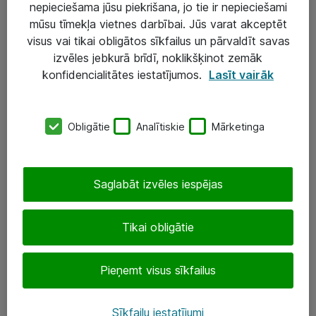
nepieciešama jūsu piekrišana, jo tie ir nepieciešami
mūsu tīmekļa vietnes darbībai. Jūs varat akceptēt
visus vai tikai obligātos sīkfailus un pārvaldīt savas
Risinājumi & Pakalpojumi
izvēles jebkurā brīdī, noklikšķinot zemāk
IT serviss un atbalsts
konfidencialitātes iestatījumos.
Lasīt vairāk
IT infrastruktūra
Darba vietu IT risinājumi
Obligātie
Analītiskie
Mārketinga
Serveri un datu centri
Saglabāt izvēles iespējas
SIA „ATEA”
+(371) 67 81 90 50
Tikai obligātie
eShop@atea.lv
Pieņemt visus sīkfailus
Ūnijas 15, Rīga
Sīkfailu iestatījumi